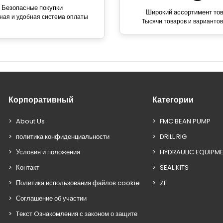
Безопасные покупки
Широкий ассортимент то
ная и удобная система оплаты
Тысячи товаров и вариантов
Корпоративный
Категории
About Us
FMC BEAN PUMP
политика конфиденциальности
DRILL RIG
Условия и положения
HYDRAULIC EQUIPM
Контакт
SEAL KITS
Политика использования файлов cookie
ZF
Соглашение об участии
Tекст Oзнакомления с законом о защите