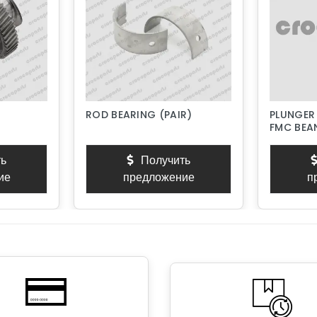
ROD BEARING (PAIR)
PLUNGER
FMC BEAN
PISTON 
ь
Получить
ие
предложение
п