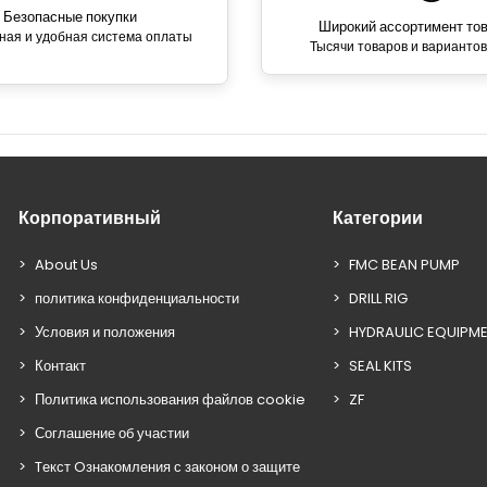
Безопасные покупки
Широкий ассортимент то
ная и удобная система оплаты
Тысячи товаров и вариантов
Корпоративный
Категории
About Us
FMC BEAN PUMP
политика конфиденциальности
DRILL RIG
Условия и положения
HYDRAULIC EQUIPM
Контакт
SEAL KITS
Политика использования файлов cookie
ZF
Соглашение об участии
Tекст Oзнакомления с законом о защите