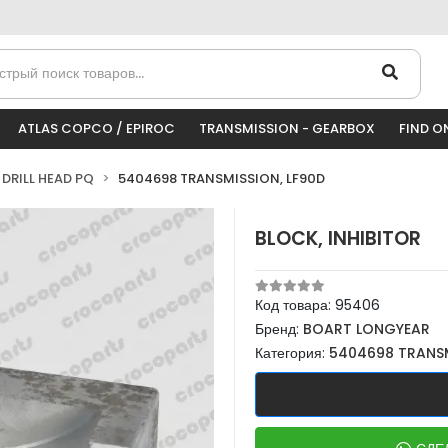
ATLAS COPCO / EPIROC
TRANSMISSION - GEARBOX
FIND O
DRILL HEAD PQ
5404698 TRANSMISSION, LF90D
BLOCK, INHIBITOR
Код товара:
95406
Бренд:
BOART LONGYEAR
Категория:
5404698 TRANSM