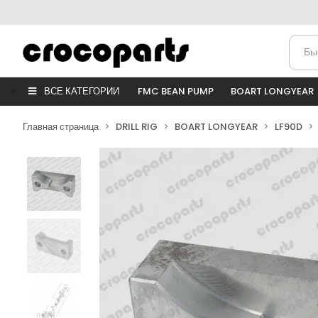
ВСЕ КАТЕГОРИИ
FMC BEAN PUMP
BOART LONGYEAR
Главная страница
DRILL RIG
BOART LONGYEAR
LF90D