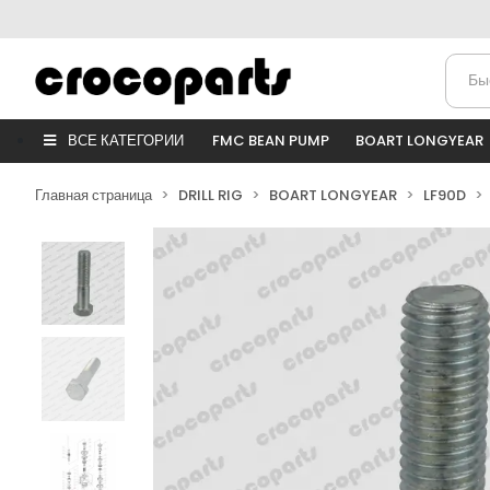
ВСЕ КАТЕГОРИИ
FMC BEAN PUMP
BOART LONGYEAR
Главная страница
DRILL RIG
BOART LONGYEAR
LF90D