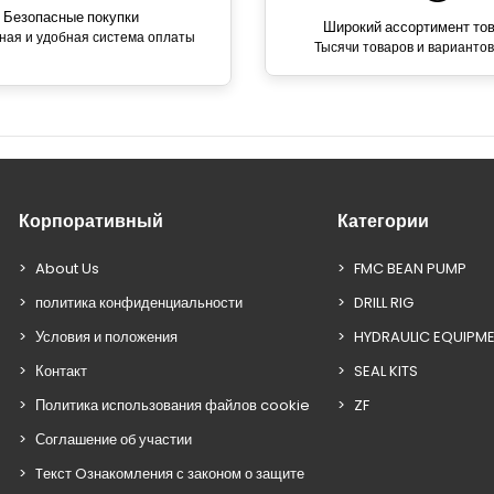
Безопасные покупки
Широкий ассортимент то
ная и удобная система оплаты
Тысячи товаров и вариантов
Корпоративный
Категории
About Us
FMC BEAN PUMP
политика конфиденциальности
DRILL RIG
Условия и положения
HYDRAULIC EQUIPM
Контакт
SEAL KITS
Политика использования файлов cookie
ZF
Соглашение об участии
Tекст Oзнакомления с законом о защите