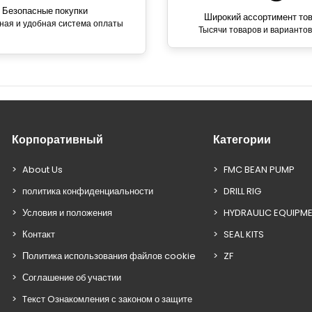
Безопасные покупки
Широкий ассортимент то
ная и удобная система оплаты
Тысячи товаров и вариантов
Корпоративный
Категории
About Us
FMC BEAN PUMP
политика конфиденциальности
DRILL RIG
Условия и положения
HYDRAULIC EQUIPM
Контакт
SEAL KITS
Политика использования файлов cookie
ZF
Соглашение об участии
Tекст Oзнакомления с законом о защите