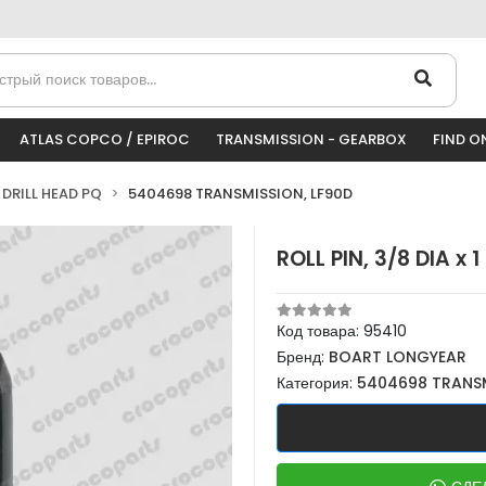
ATLAS COPCO / EPIROC
TRANSMISSION - GEARBOX
FIND O
DRILL HEAD PQ
5404698 TRANSMISSION, LF90D
ROLL PIN, 3/8 DIA x 1
Код товара:
95410
Бренд:
BOART LONGYEAR
Категория:
5404698 TRANSM