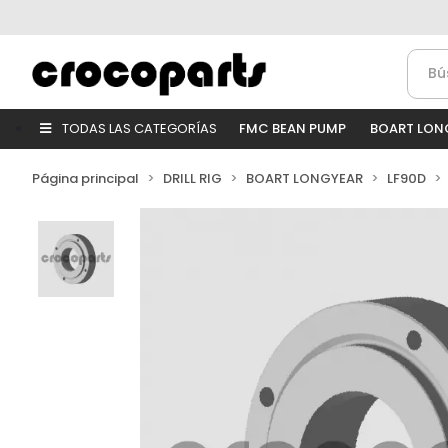
TODAS LAS CATEGORÍAS
FMC BEAN PUMP
BOART LON
Página principal
DRILL RIG
BOART LONGYEAR
LF90D