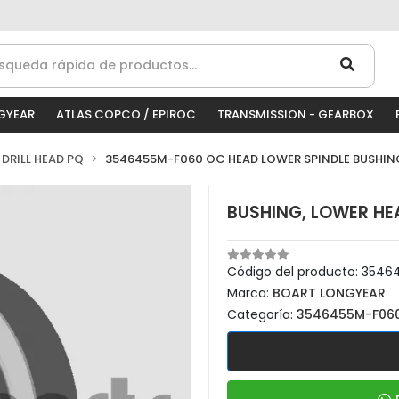
GYEAR
ATLAS COPCO / EPIROC
TRANSMISSION - GEARBOX
DRILL HEAD PQ
3546455M-F060 OC HEAD LOWER SPINDLE BUSHING
BUSHING, LOWER HE
Código del producto:
3546
Marca:
BOART LONGYEAR
Categoría:
3546455M-F060 