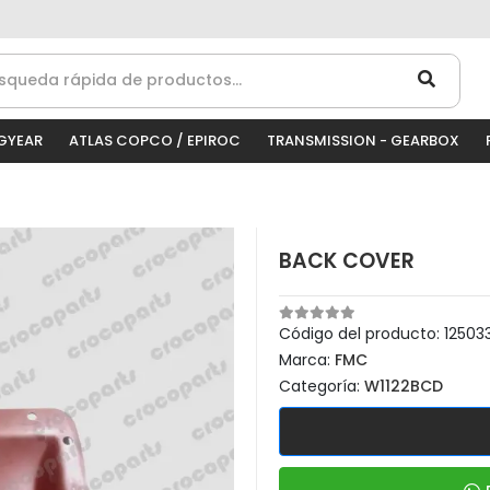
GYEAR
ATLAS COPCO / EPIROC
TRANSMISSION - GEARBOX
BACK COVER
Código del producto:
12503
Marca:
FMC
Categoría:
W1122BCD