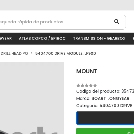
GYEAR
ATLAS COPCO / EPIROC
TRANSMISSION - GEARBOX
DRILL HEAD PQ
5404700 DRIVE MODULE, LF90D
MOUNT
Código del producto:
3547
Marca:
BOART LONGYEAR
Categoría:
5404700 DRIVE 