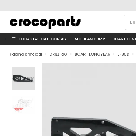
TODAS LAS CATEGORÍAS
FMC BEAN PUMP
BOART LON
Página principal
DRILL RIG
BOART LONGYEAR
LF90D