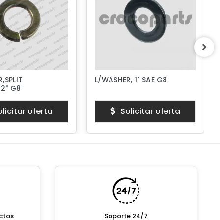
,SPLIT
L/WASHER, 1" SAE G8
/2" G8
licitar oferta
Solicitar oferta
ctos
Soporte 24/7