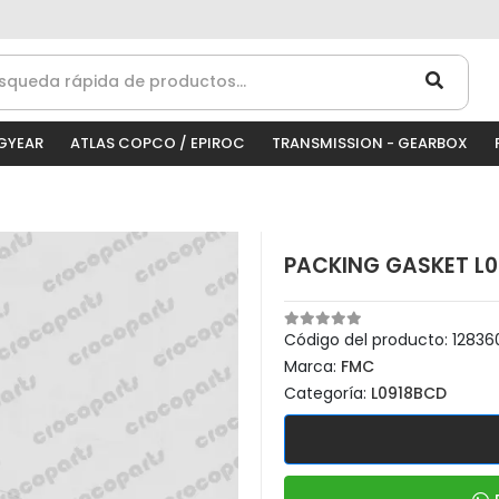
GYEAR
ATLAS COPCO / EPIROC
TRANSMISSION - GEARBOX
PACKING GASKET L0
Código del producto:
12836
Marca:
FMC
Categoría:
L0918BCD