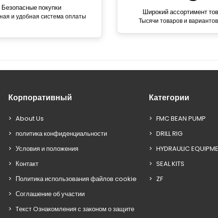
Безопасные покупки
Широкий ассортимент то
ная и удобная система оплаты
Тысячи товаров и вариантов
Корпоративный
Категории
About Us
FMC BEAN PUMP
политика конфиденциальности
DRILL RIG
Условия и положения
HYDRAULIC EQUIPM
Контакт
SEAL KITS
Политика использования файлов cookie
ZF
Соглашение об участии
Tекст Oзнакомления с законом о защите