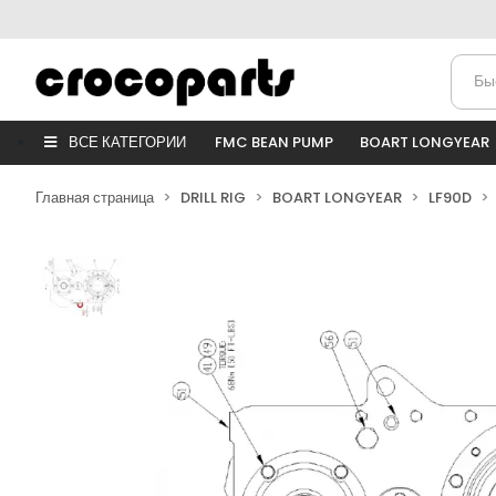
ВСЕ КАТЕГОРИИ
FMC BEAN PUMP
BOART LONGYEAR
Главная страница
DRILL RIG
BOART LONGYEAR
LF90D