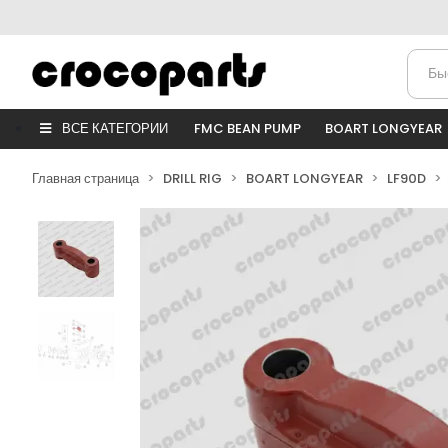
ВСЕ КАТЕГОРИИ
FMC BEAN PUMP
BOART LONGYEAR
Главная страница
DRILL RIG
BOART LONGYEAR
LF90D