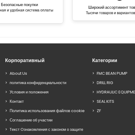
Безопасные покупки
Широкий ассортимент то
ная и удобная система оплаты
Тысячи товаров и вариантов
Корпоративный
Категории
About Us
FMC BEAN PUMP
политика конфиденциальности
DRILL RIG
Условия и положения
HYDRAULIC EQUIPM
Контакт
SEAL KITS
Политика использования файлов cookie
ZF
Соглашение об участии
Tекст Oзнакомления с законом о защите