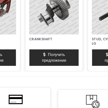
CRANKSHAFT
STUD, CY
LG
ь
Получить
ие
предложение
п