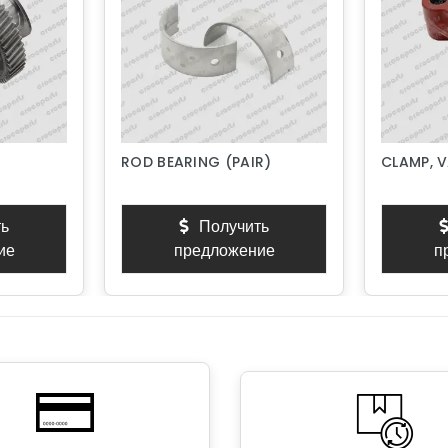
ROD BEARING (PAIR)
CLAMP, 
ь
Получить
ие
предложение
п