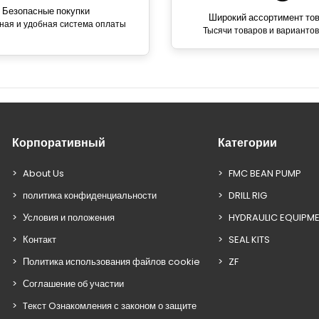
Безопасные покупки
Широкий ассортимент то
ная и удобная система оплаты
Тысячи товаров и вариантов
Корпоративный
Категории
About Us
FMC BEAN PUMP
политика конфиденциальности
DRILL RIG
Условия и положения
HYDRAULIC EQUIPM
Контакт
SEAL KITS
Политика использования файлов cookie
ZF
Соглашение об участии
Tекст Oзнакомления с законом о защите