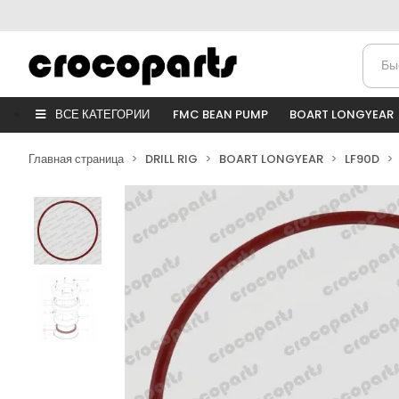
ВСЕ КАТЕГОРИИ
FMC BEAN PUMP
BOART LONGYEAR
Главная страница
DRILL RIG
BOART LONGYEAR
LF90D