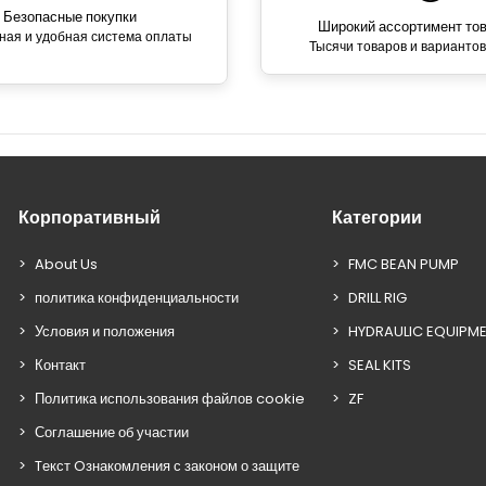
Безопасные покупки
Широкий ассортимент то
ная и удобная система оплаты
Тысячи товаров и вариантов
Корпоративный
Категории
About Us
FMC BEAN PUMP
политика конфиденциальности
DRILL RIG
Условия и положения
HYDRAULIC EQUIPM
Контакт
SEAL KITS
Политика использования файлов cookie
ZF
Соглашение об участии
Tекст Oзнакомления с законом о защите