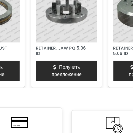
RUST
RETAINER, JAW PQ 5.06
RETAINER
ID
5.06 ID
ь
Получить
ие
предложение
п