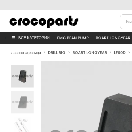
ВСЕ КАТЕГОРИИ
FMC BEAN PUMP
BOART LONGYEAR
Главная страница
DRILL RIG
BOART LONGYEAR
LF90D