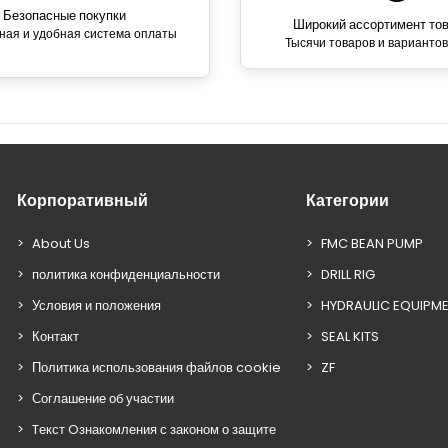
Безопасные покупки
Широкий ассортимент то
ная и удобная система оплаты
Тысячи товаров и вариантов
Корпоративный
Категории
About Us
FMC BEAN PUMP
политика конфиденциальности
DRILL RIG
Условия и положения
HYDRAULIC EQUIPM
Контакт
SEAL KITS
Политика использования файлов cookie
ZF
Соглашение об участии
Tекст Oзнакомления с законом о защите