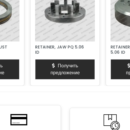
RUST
RETAINER, JAW PQ 5.06
RETAINER
ID
5.06 ID
ь
Получить
ие
предложение
п