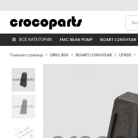
ВСЕ КАТЕГОРИИ
FMC BEAN PUMP
BOART LONGYEAR
Главная страница
DRILL RIG
BOART LONGYEAR
LF90D