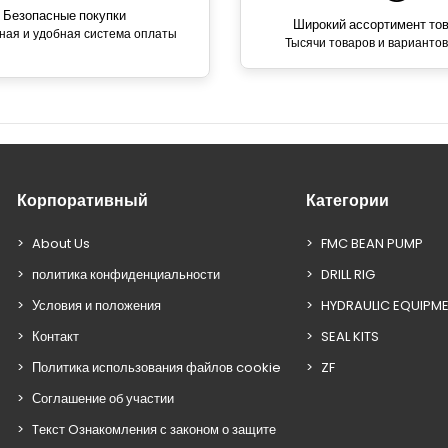
Безопасные покупки
Широкий ассортимент то
ная и удобная система оплаты
Тысячи товаров и вариантов
Корпоративный
Категории
About Us
FMC BEAN PUMP
политика конфиденциальности
DRILL RIG
Условия и положения
HYDRAULIC EQUIPM
Контакт
SEAL KITS
Политика использования файлов cookie
ZF
Соглашение об участии
Tекст Oзнакомления с законом о защите