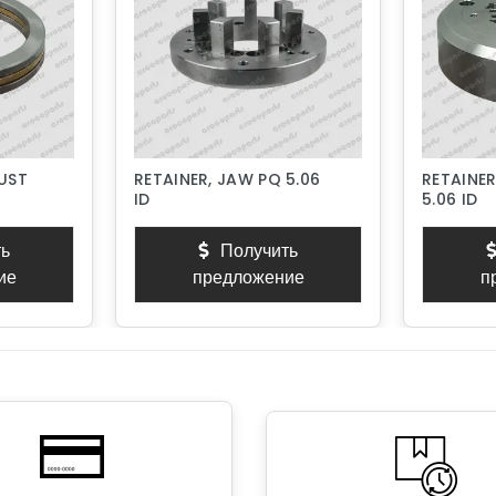
RUST
RETAINER, JAW PQ 5.06
RETAINER
ID
5.06 ID
ь
Получить
ие
предложение
п