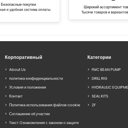
Безопасные покупки
Широкий ассортимент то
ная и удобная система оплаты
Тысячи товаров и вариантов
Корпоративный
Категории
About Us
FMC BEAN PUMP
политика конфиденциальности
DRILL RIG
Условия и положения
HYDRAULIC EQUIPM
Контакт
SEAL KITS
Политика использования файлов cookie
ZF
Соглашение об участии
Tекст Oзнакомления с законом о защите