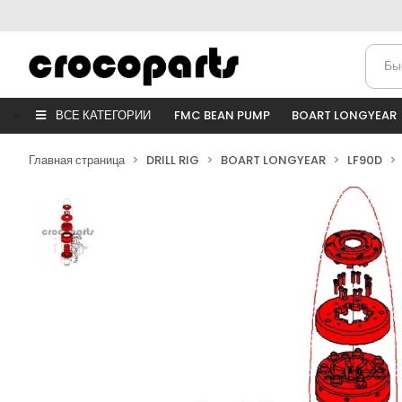
ВСЕ КАТЕГОРИИ
FMC BEAN PUMP
BOART LONGYEAR
Главная страница
DRILL RIG
BOART LONGYEAR
LF90D