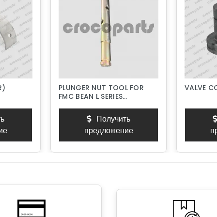
R)
PLUNGER NUT TOOL FOR
VALVE C
FMC BEAN L SERIES
PISTON PUMPS
ь
Получить
ие
предложение
п