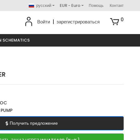
русский
EUR - Euro
Помощь
Контакт
0
Войти
|
зарегистрироваться
N SCHEMATICS
ER
ROC
H PUMP
Получить предложение