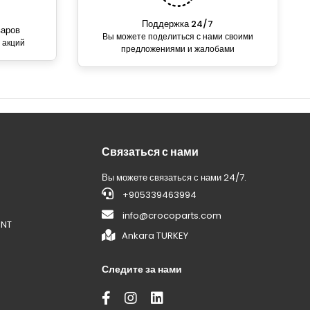
Поддержка 24/7
варов
Вы можете поделиться с нами своими
 акций
предложениями и жалобами
Связаться с нами
Вы можете связаться с нами 24/7.
+905339463994
info@crocoparts.com
ENT
Ankara TURKEY
Следите за нами