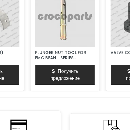
R)
PLUNGER NUT TOOL FOR
VALVE C
FMC BEAN L SERIES
PISTON PUMPS
ь
Получить
ие
предложение
п