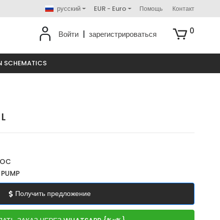
русский
EUR - Euro
Помощь
Контакт
0
Войти
|
зарегистрироваться
N SCHEMATICS
 L
ROC
H PUMP
Получить предложение