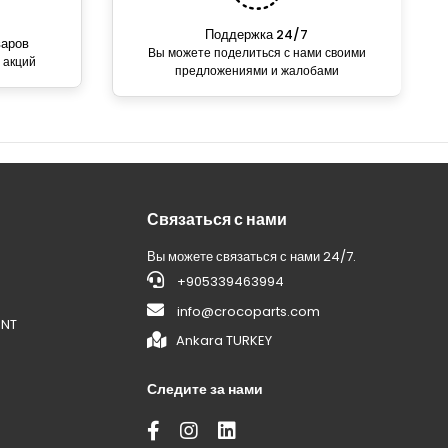
Поддержка 24/7
варов
Вы можете поделиться с нами своими
 акций
предложениями и жалобами
Связаться с нами
Вы можете связаться с нами 24/7.
+905339463994
info@crocoparts.com
ENT
Ankara TURKEY
Следите за нами