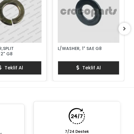
,SPLIT
L/WASHER, 1" SAE G8
/2" G8
Teklif Al
Teklif Al
7/24 Destek