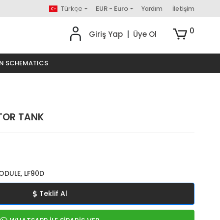
Türkçe
EUR - Euro
Yardım
İletişim
0
Giriş Yap
|
Üye Ol
ON SCHEMATICS
TOR TANK
ODULE, LF90D
Teklif Al