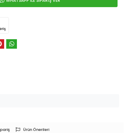
WHATSAPP İLE SİPARİŞ VER
eriş
pariş
Ürün Önerileri