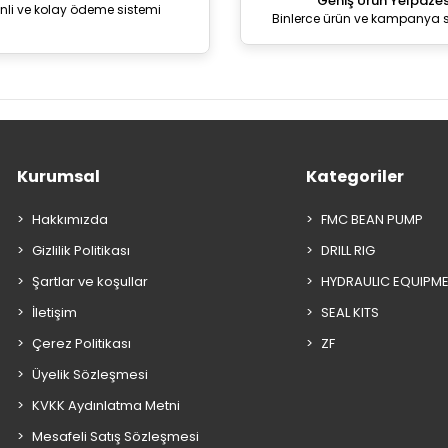
Geniş Ürün Yelpazes
nli ve kolay ödeme sistemi
Binlerce ürün ve kampanya 
Kurumsal
Kategoriler
Hakkımızda
FMC BEAN PUMP
Gizlilik Politikası
DRILL RIG
Şartlar ve koşullar
HYDRAULIC EQUIPM
İletişim
SEAL KITS
Çerez Politikası
ZF
Üyelik Sözleşmesi
KVKK Aydınlatma Metni
Mesafeli Satış Sözleşmesi