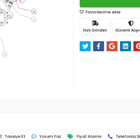
Favorilerime ekle
Hızlı Gönderi
Güvenli Alışv
Tavsiye Et
Yorum Yaz
Fiyat Alarmı
Telefonla Si