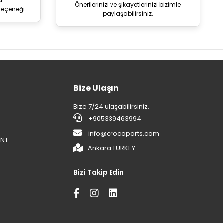
i
Önerilerinizi ve şikayetlerinizi bizimle
seçeneği
paylaşabilirsiniz.
Bize Ulaşın
Bize 7/24 ulaşabilirsiniz.
+905339463994
info@crocoparts.com
ENT
Ankara TURKEY
Bizi Takip Edin