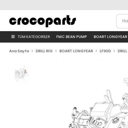
TÜM KATEGORİLER
FMC BEAN PUMP
BOART LONGYEAR
Ana Sayfa
DRILL RIG
BOART LONGYEAR
LF90D
DRILL