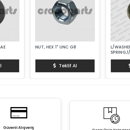
SAE
NUT, HEX 1" UNC G8
L/WASHER
SPRING,1
l
Teklif Al
Güvenli Alışveriş