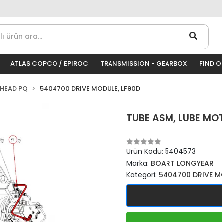
ATLAS COPCO / EPIROC
TRANSMISSION - GEARBOX
FIND 
 HEAD PQ
5404700 DRIVE MODULE, LF90D
TUBE ASM, LUBE MO
Ürün Kodu:
5404573
Marka:
BOART LONGYEAR
Kategori:
5404700 DRIVE M