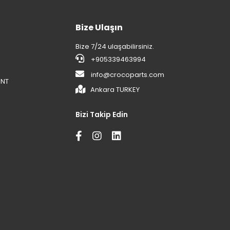
Bize Ulaşın
Bize 7/24 ulaşabilirsiniz.
+905339463994
info@crocoparts.com
ENT
Ankara TURKEY
Bizi Takip Edin