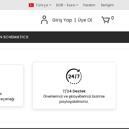
Türkçe
EUR - Euro
Yardım
İletişim
0
Giriş Yap
|
Üye Ol
ON SCHEMATICS
7/24 Destek
i
Önerilerinizi ve şikayetlerinizi bizimle
seçeneği
paylaşabilirsiniz.