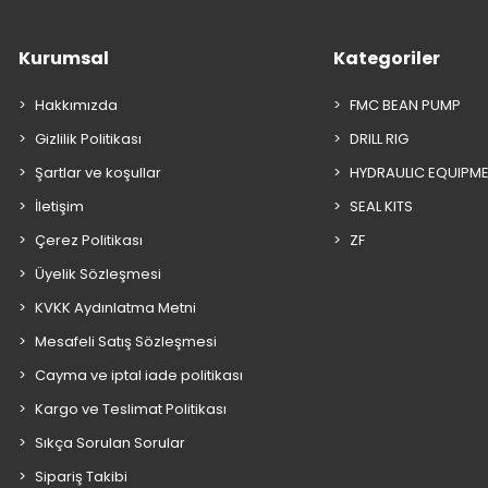
Kurumsal
Kategoriler
Hakkımızda
FMC BEAN PUMP
Gizlilik Politikası
DRILL RIG
Şartlar ve koşullar
HYDRAULIC EQUIPM
İletişim
SEAL KITS
Çerez Politikası
ZF
Üyelik Sözleşmesi
KVKK Aydınlatma Metni
Mesafeli Satış Sözleşmesi
Cayma ve iptal iade politikası
Kargo ve Teslimat Politikası
Sıkça Sorulan Sorular
Sipariş Takibi