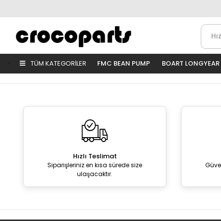
TÜM KATEGORİLER
FMC BEAN PUMP
BOART LONGYEAR
Hızlı Teslimat
Siparişleriniz en kısa sürede size
Güve
ulaşacaktır.