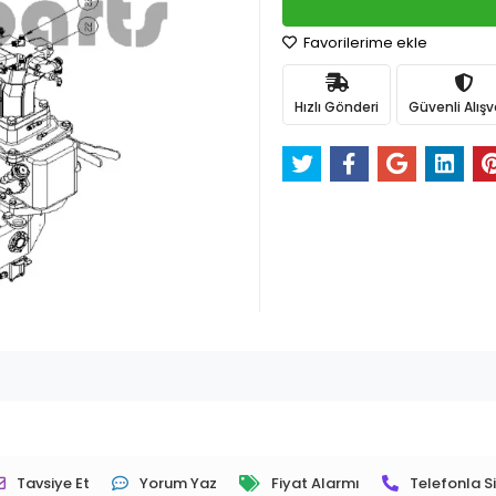
Favorilerime ekle
Hızlı Gönderi
Güvenli Alışv
Tavsiye Et
Yorum Yaz
Fiyat Alarmı
Telefonla Si