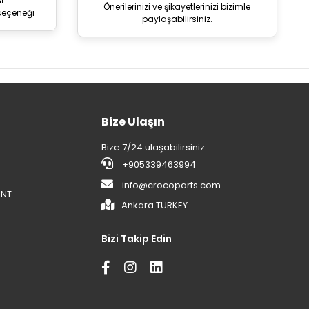
i
Önerilerinizi ve şikayetlerinizi bizimle
seçeneği
paylaşabilirsiniz.
Bize Ulaşın
Bize 7/24 ulaşabilirsiniz.
+905339463994
info@crocoparts.com
ENT
Ankara TURKEY
Bizi Takip Edin