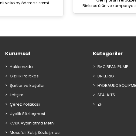
Geniş Ürün Yelpazes
nli ve kolay ödeme sistemi
Binlerce ürün ve kampanya 
Kurumsal
Kategoriler
Hakkımızda
FMC BEAN PUMP
Gizlilik Politikası
DRILL RIG
Şartlar ve koşullar
HYDRAULIC EQUIPM
İletişim
SEAL KITS
Çerez Politikası
ZF
Üyelik Sözleşmesi
KVKK Aydınlatma Metni
Mesafeli Satış Sözleşmesi