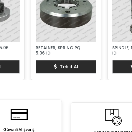
5.06
RETAINER, SPRING PQ
SPINDLE,
5.06 ID
ID
l
Teklif Al
Güvenli Alışveriş