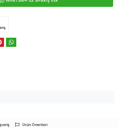
WHATSAPP İLE SİPARİŞ VER
eriş
pariş
Ürün Önerileri