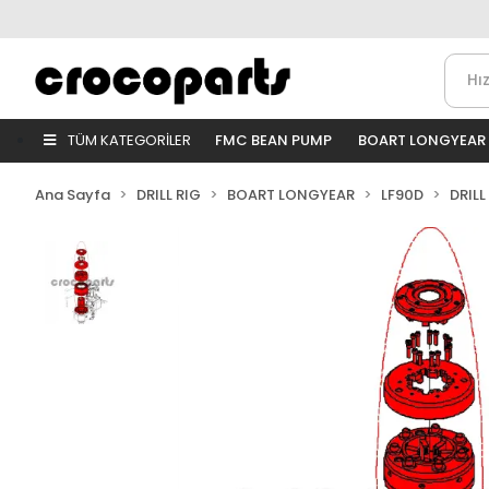
TÜM KATEGORİLER
FMC BEAN PUMP
BOART LONGYEAR
Ana Sayfa
DRILL RIG
BOART LONGYEAR
LF90D
DRILL