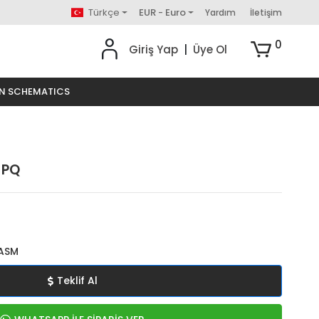
Türkçe
EUR - Euro
Yardım
İletişim
0
Giriş Yap
|
Üye Ol
ON SCHEMATICS
 PQ
ASM
Teklif Al