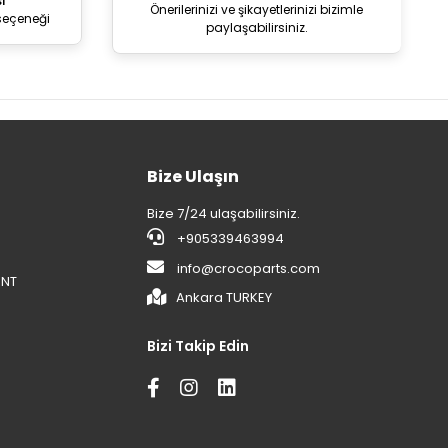
i
Önerilerinizi ve şikayetlerinizi bizimle
seçeneği
paylaşabilirsiniz.
Bize Ulaşın
Bize 7/24 ulaşabilirsiniz.
+905339463994
info@crocoparts.com
ENT
Ankara TURKEY
Bizi Takip Edin