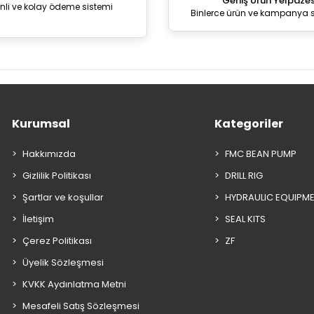
Geniş Ürün Yelpazes
nli ve kolay ödeme sistemi
Binlerce ürün ve kampanya 
Kurumsal
Kategoriler
Hakkımızda
FMC BEAN PUMP
Gizlilik Politikası
DRILL RIG
Şartlar ve koşullar
HYDRAULIC EQUIPM
İletişim
SEAL KITS
Çerez Politikası
ZF
Üyelik Sözleşmesi
KVKK Aydınlatma Metni
Mesafeli Satış Sözleşmesi