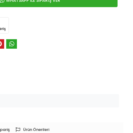
WHATSAPP İLE SİPARİŞ VER
eriş
pariş
Ürün Önerileri