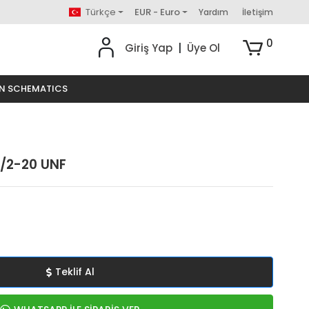
Türkçe
EUR - Euro
Yardım
İletişim
0
Giriş Yap
|
Üye Ol
ON SCHEMATICS
1/2-20 UNF
Teklif Al