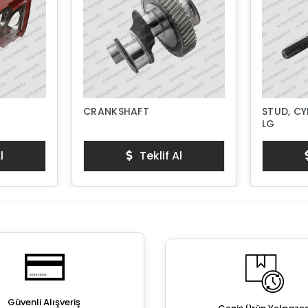
CRANKSHAFT
STUD, CY
LG
l
Teklif Al
Güvenli Alışveriş