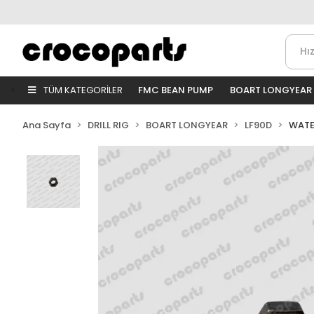
TÜM KATEGORİLER
FMC BEAN PUMP
BOART LONGYEAR
Ana Sayfa
DRILL RIG
BOART LONGYEAR
LF90D
WATE