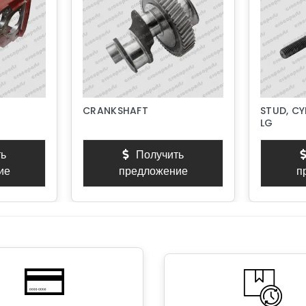
CRANKSHAFT
STUD, CY
LG
ь
Получить
ие
предложение
п