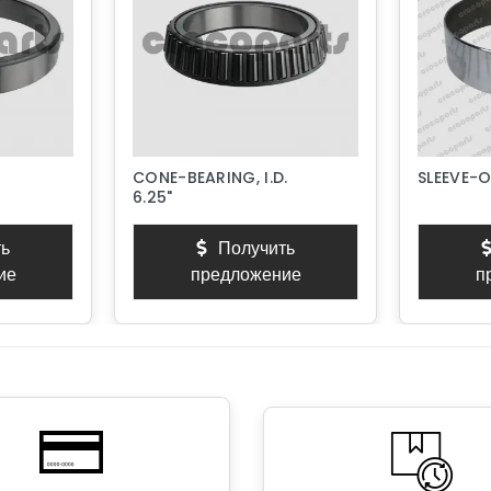
CONE-BEARING, I.D.
SLEEVE-
6.25"
ь
Получить
ие
предложение
п