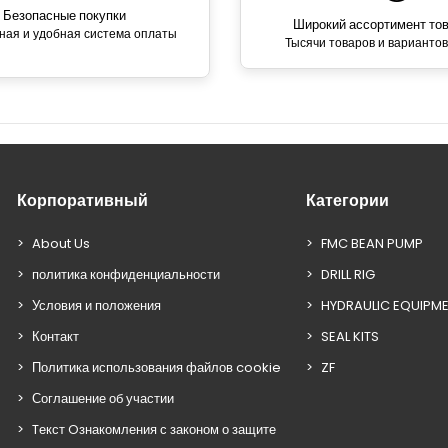
Безопасные покупки
Широкий ассортимент то
ная и удобная система оплаты
Тысячи товаров и вариантов
Корпоративный
Категории
About Us
FMC BEAN PUMP
политика конфиденциальности
DRILL RIG
Условия и положения
HYDRAULIC EQUIPM
Контакт
SEAL KITS
Политика использования файлов cookie
ZF
Соглашение об участии
Tекст Oзнакомления с законом о защите