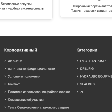
Безопасные покупки
Широкий ассортимент то
ная и удобная система оплаты
Тысячи товаров и вариантов
Корпоративный
Категории
About Us
FMC BEAN PUMP
политика конфиденциальности
DRILL RIG
Условия и положения
HYDRAULIC EQUIPM
Контакт
SEAL KITS
Политика использования файлов cookie
ZF
Соглашение об участии
Tекст Oзнакомления с законом о защите