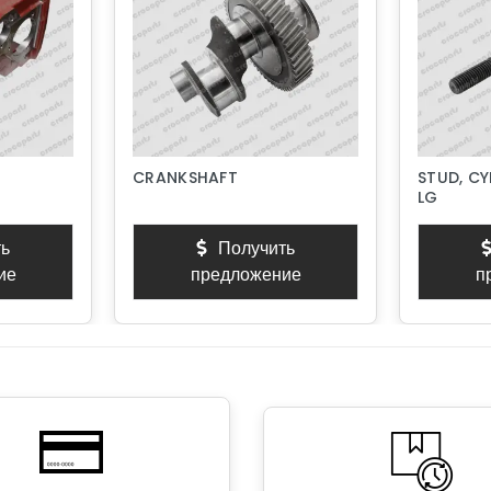
CRANKSHAFT
STUD, CY
LG
ь
Получить
ие
предложение
п