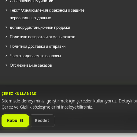
Соглашение об участии
Tекст Oзнакомления с законом о защите
персональных данных
договор дистанционной продажи
Политика возврата и отмены заказа
Политика доставки и отправки
Часто задаваемые вопросы
Отслеживание заказов
ÇEREZ KULLANIMI
Sitemizde deneyiminizi geliştirmek için çerezler kullanıyoruz. Detaylı bil
Çerez ve Gizlilik sözleşmelerini inceleyebilirsiniz.
E.M. ones. All original equipment manufacturers' names, numbers, sym
Kabul Et
Reddet
photographic images are used for reference purpose only.