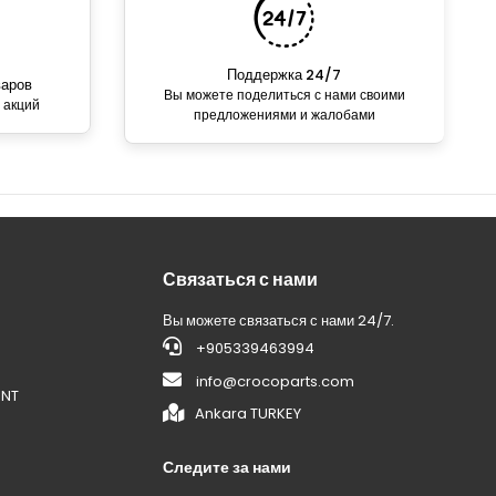
Поддержка 24/7
варов
Вы можете поделиться с нами своими
 акций
предложениями и жалобами
Связаться с нами
Вы можете связаться с нами 24/7.
+905339463994
info@crocoparts.com
ENT
Ankara TURKEY
Следите за нами