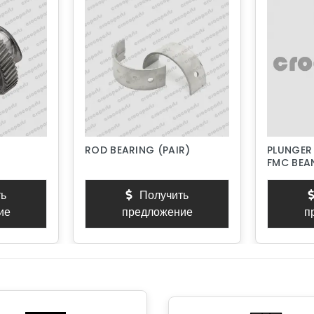
ROD BEARING (PAIR)
PLUNGER
FMC BEAN
PISTON 
ь
Получить
ие
предложение
п