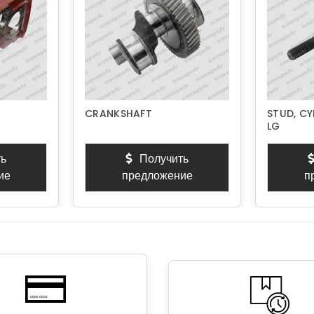
CRANKSHAFT
STUD, CY
LG
ь
Получить
ие
предложение
п