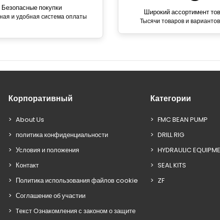
Безопасные покупки
Широкий ассортимент то
ная и удобная система оплаты
Тысячи товаров и вариантов
Корпоративный
Категории
About Us
FMC BEAN PUMP
политика конфиденциальности
DRILL RIG
Условия и положения
HYDRAULIC EQUIPM
Контакт
SEAL KITS
Политика использования файлов cookie
ZF
Соглашение об участии
Tекст Oзнакомления с законом о защите