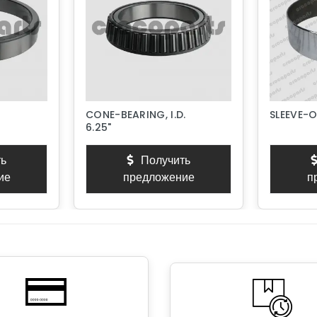
CONE-BEARING, I.D.
SLEEVE-
6.25"
ь
Получить
ие
предложение
п