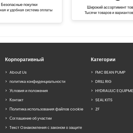
Безопасные покупки
Широкий ассортимент то
ная и удобная система оплаты
Тысячи товаров и вариантов
Корпоративный
Категории
About Us
FMC BEAN PUMP
политика конфиденциальности
DRILL RIG
Условия и положения
HYDRAULIC EQUIPM
Контакт
SEAL KITS
Политика использования файлов cookie
ZF
Соглашение об участии
Tекст Oзнакомления с законом о защите