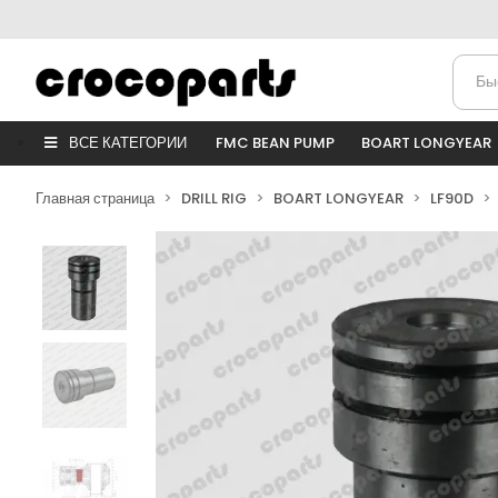
ВСЕ КАТЕГОРИИ
FMC BEAN PUMP
BOART LONGYEAR
Главная страница
DRILL RIG
BOART LONGYEAR
LF90D