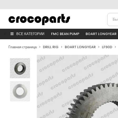
ВСЕ КАТЕГОРИИ
FMC BEAN PUMP
BOART LONGYEAR
Главная страница
DRILL RIG
BOART LONGYEAR
LF90D