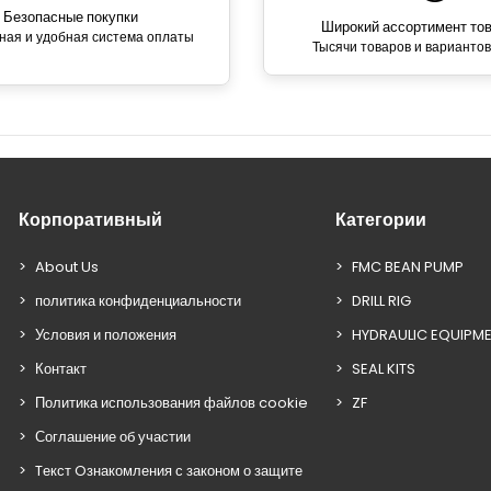
Безопасные покупки
Широкий ассортимент то
ная и удобная система оплаты
Тысячи товаров и вариантов
Корпоративный
Категории
About Us
FMC BEAN PUMP
политика конфиденциальности
DRILL RIG
Условия и положения
HYDRAULIC EQUIPM
Контакт
SEAL KITS
Политика использования файлов cookie
ZF
Соглашение об участии
Tекст Oзнакомления с законом о защите