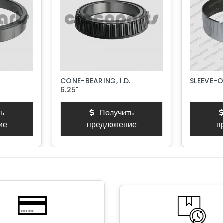
CONE-BEARING, I.D.
SLEEVE-
6.25"
ь
Получить
ие
предложение
п