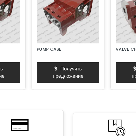
PUMP CASE
VALVE C
ь
Получить
ие
предложение
п