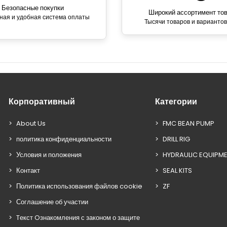
Безопасные покупки
Широкий ассортимент то
ная и удобная система оплаты
Тысячи товаров и вариантов
Корпоративный
Категории
About Us
FMC BEAN PUMP
политика конфиденциальности
DRILL RIG
Условия и положения
HYDRAULIC EQUIPM
Контакт
SEAL KITS
Политика использования файлов cookie
ZF
Соглашение об участии
Tекст Oзнакомления с законом о защите