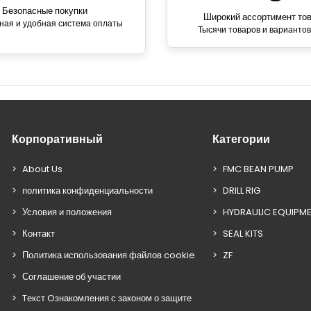
Безопасные покупки
Широкий ассортимент то
ная и удобная система оплаты
Тысячи товаров и вариантов
Корпоративный
Категории
About Us
FMC BEAN PUMP
политика конфиденциальности
DRILL RIG
Условия и положения
HYDRAULIC EQUIPM
Контакт
SEAL KITS
Политика использования файлов cookie
ZF
Соглашение об участии
Tекст Oзнакомления с законом о защите