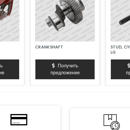
CRANKSHAFT
STUD, CY
LG
ь
Получить
ие
предложение
п