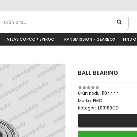
ATLAS COPCO / EPIROC
TRANSMISSION - GEARBOX
FIND 
BALL BEARING
Ürün Kodu:
1104444
Marka:
FMC
Kategori:
L0918BCD