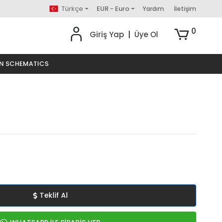
Türkçe
EUR - Euro
Yardım
İletişim
0
Giriş Yap
|
Üye Ol
ON SCHEMATICS
Teklif Al