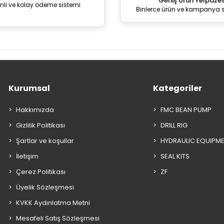
Geniş Ürün Yelpazes
nli ve kolay ödeme sistemi
Binlerce ürün ve kampanya 
Kurumsal
Kategoriler
Hakkımızda
FMC BEAN PUMP
Gizlilik Politikası
DRILL RIG
Şartlar ve koşullar
HYDRAULIC EQUIPM
İletişim
SEAL KITS
Çerez Politikası
ZF
Üyelik Sözleşmesi
KVKK Aydınlatma Metni
Mesafeli Satış Sözleşmesi