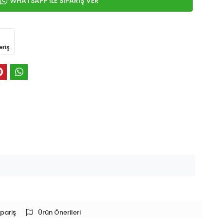
WHATSAPP İLE SİPARİŞ VER
eriş
pariş
Ürün Önerileri