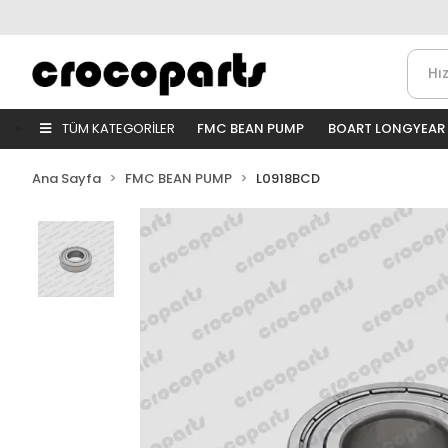
TÜM KATEGORİLER
FMC BEAN PUMP
BOART LONGYEAR
Ana Sayfa
FMC BEAN PUMP
L0918BCD