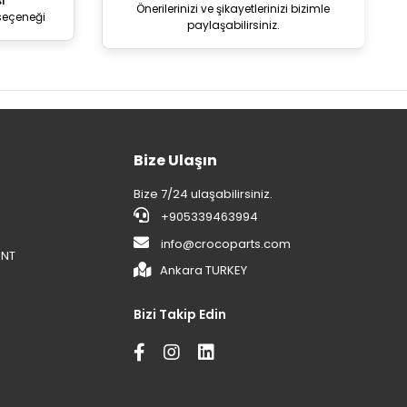
i
Önerilerinizi ve şikayetlerinizi bizimle
seçeneği
paylaşabilirsiniz.
Bize Ulaşın
Bize 7/24 ulaşabilirsiniz.
+905339463994
info@crocoparts.com
ENT
Ankara TURKEY
Bizi Takip Edin