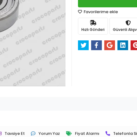
Favorilerime ekle
Hızlı Gönderi
Güvenli Alışv
Tavsiye Et
Yorum Yaz
Fiyat Alarmı
Telefonla Si