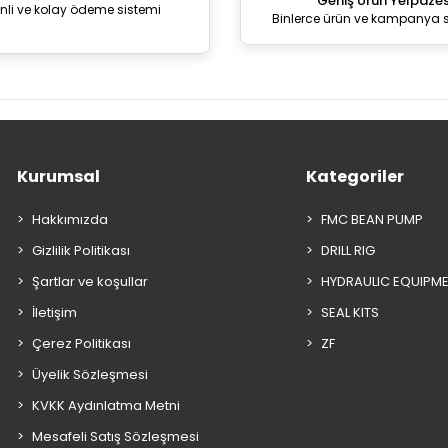
Geniş Ürün Yelpazes
nli ve kolay ödeme sistemi
Binlerce ürün ve kampanya 
Kurumsal
Kategoriler
Hakkımızda
FMC BEAN PUMP
Gizlilik Politikası
DRILL RIG
Şartlar ve koşullar
HYDRAULIC EQUIPM
İletişim
SEAL KITS
Çerez Politikası
ZF
Üyelik Sözleşmesi
KVKK Aydınlatma Metni
Mesafeli Satış Sözleşmesi