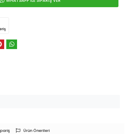
WHATSAPP İLE SİPARİŞ VER
eriş
pariş
Ürün Önerileri