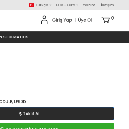
Türkçe
EUR - Euro
Yardım
İletişim
0
Giriş Yap
|
Üye Ol
ON SCHEMATICS
ODULE, LF90D
Teklif Al