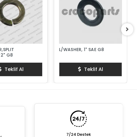
,SPLIT
L/WASHER, 1" SAE G8
/2" G8
Teklif Al
Teklif Al
7/24 Destek