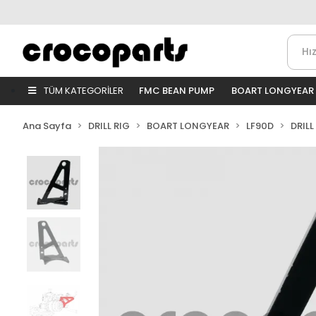
TÜM KATEGORİLER
FMC BEAN PUMP
BOART LONGYEAR
Ana Sayfa
DRILL RIG
BOART LONGYEAR
LF90D
DRILL