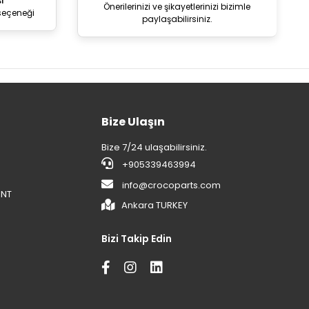
i
Önerilerinizi ve şikayetlerinizi bizimle
seçeneği
paylaşabilirsiniz.
Bize Ulaşın
Bize 7/24 ulaşabilirsiniz.
+905339463994
info@crocoparts.com
ENT
Ankara TURKEY
Bizi Takip Edin