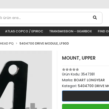
ATLAS COPCO / EPIROC
TRANSMISSION - GEARBOX
FIND 
 HEAD PQ
5404700 DRIVE MODULE, LF90D
MOUNT, UPPER
Ürün Kodu:
3547381
Marka:
BOART LONGYEAR
Kategori:
5404700 DRIVE M