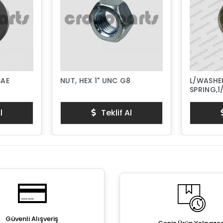
SAE
NUT, HEX 1" UNC G8
L/WASHER
SPRING,1
l
Teklif Al
Güvenli Alışveriş