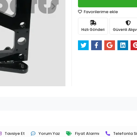
Favorilerime ekle
Hızlı Gönderi
Güvenli Alışv
Tavsiye Et
Yorum Yaz
Fiyat Alarmı
Telefonla Si