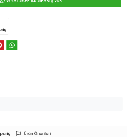
WHATSAPP İLE SİPARİŞ VER
eriş
pariş
Ürün Önerileri