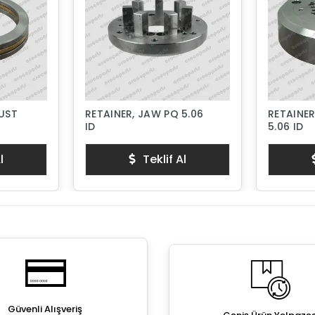
RUST
RETAINER, JAW PQ 5.06
RETAINER
ID
5.06 ID
l
Teklif Al
Güvenli Alışveriş