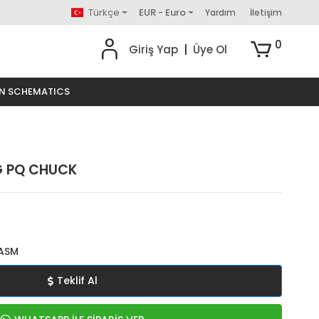
Türkçe
EUR - Euro
Yardım
İletişim
0
Giriş Yap
|
Üye Ol
ON SCHEMATICS
G PQ CHUCK
ASM
Teklif Al