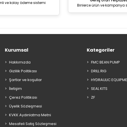
Geniş Ürün Yelpazes
nli ve kolay ödeme sistemi
Binlerce ürün ve kampanya 
Kurumsal
Kategoriler
Hakkımızda
FMC BEAN PUMP
Gizlilik Politikası
DRILL RIG
Şartlar ve koşullar
HYDRAULIC EQUIPM
İletişim
SEAL KITS
Çerez Politikası
ZF
Üyelik Sözleşmesi
KVKK Aydınlatma Metni
Mesafeli Satış Sözleşmesi