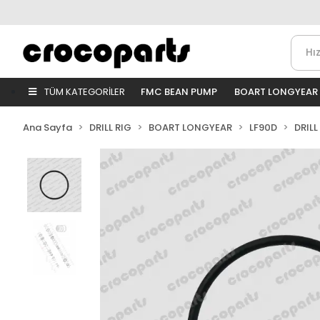
TÜM KATEGORİLER
FMC BEAN PUMP
BOART LONGYEAR
Ana Sayfa
DRILL RIG
BOART LONGYEAR
LF90D
DRILL