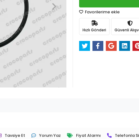
Favorilerime ekle
Hızlı Gönderi
Güvenli Alışv
Tavsiye Et
Yorum Yaz
Fiyat Alarmı
Telefonla Si