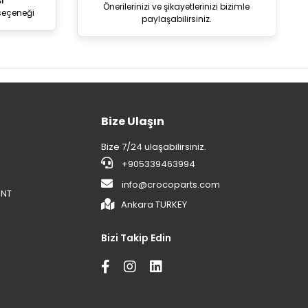
i
Önerilerinizi ve şikayetlerinizi bizimle
seçeneği
paylaşabilirsiniz.
Bize Ulaşın
Bize 7/24 ulaşabilirsiniz.
+905339463994
info@crocoparts.com
ENT
Ankara TURKEY
Bizi Takip Edin