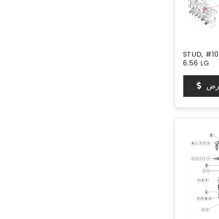
STUD, #1
6.56 LG
رض