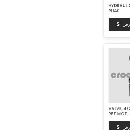
HYDRAULI
P1140
رض
VALVE, 4/
RET MOT.
رض