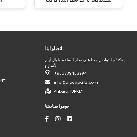
يمكنكم مشاركة اقتراحاتكم وشكاواكم معنا.
آلاف المنتجات وخيارات الترويج.
اتصلوا بنا
يمكنكم التواصل معنا على مدار الساعة طوال أيام
الأسبوع.
+905339463994
ENT
info@crocoparts.com
Ankara TURKEY
قوموا بمتابعتنا