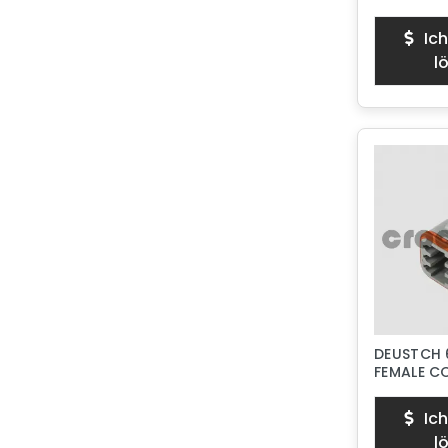
Ich
l
DEUSTCH 
FEMALE 
Ich
l