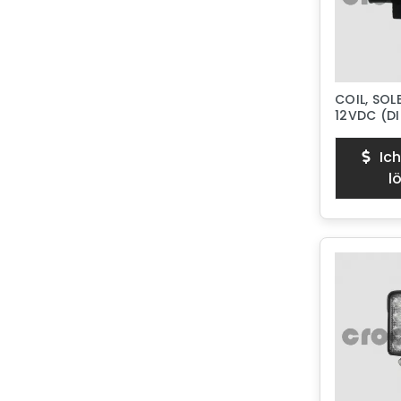
COIL, SOL
12VDC (DI
Ich
l