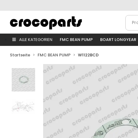
ALLE KATEGORIEN
FMC BEAN PUMP
BOART LONGYEAR
Startseite
FMC BEAN PUMP
W1122BCD