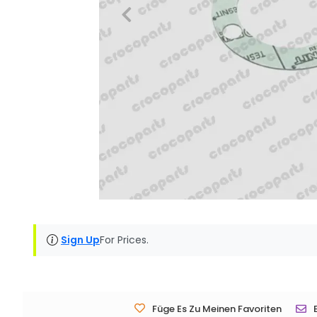
Sign Up
For Prices.
Füge Es Zu Meinen Favoriten