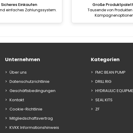
Sicheres Einkaufen
Große Produktpalet
und einfaches Zahlungssystem.
Tausende von Produkten
Kampagnenoptione
Unternehmen
Kategorien
Über uns
FMC BEAN PUMP
Datenschutzrichtlinie
DRILL RIG
Geschäftsbedingungen
HYDRAULIC EQUIPM
Kontakt
SEAL KITS
Cookie-Richtlinie
ZF
Mitgliedschaftsvertrag
KVKK Informationshinweis