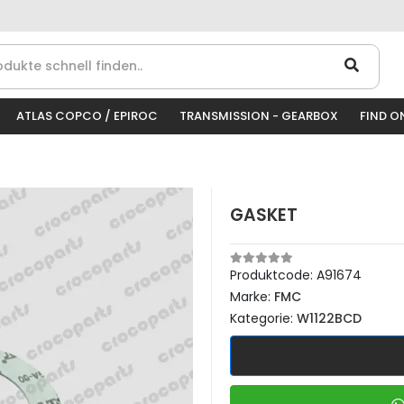
ATLAS COPCO / EPIROC
TRANSMISSION - GEARBOX
FIND O
GASKET
Produktcode:
A91674
Marke:
FMC
Kategorie:
W1122BCD