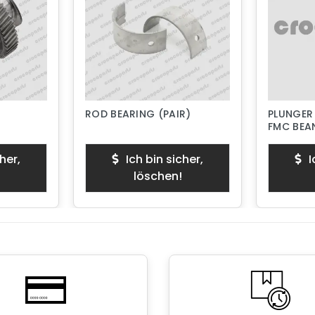
ROD BEARING (PAIR)
PLUNGER
FMC BEAN
PISTON 
her,
Ich bin sicher,
I
löschen!