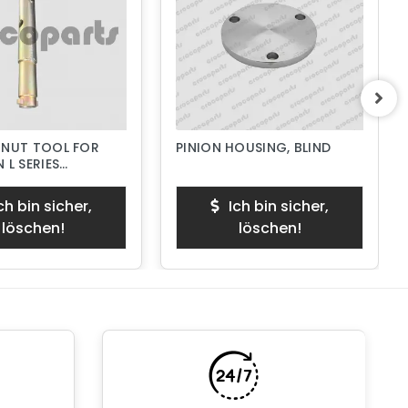
 NUT TOOL FOR
PINION HOUSING, BLIND
 L SERIES
PUMPS
ch bin sicher,
Ich bin sicher,
löschen!
löschen!