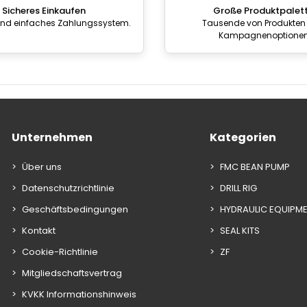
Sicheres Einkaufen
Große Produktpalet
und einfaches Zahlungssystem.
Tausende von Produkten
Kampagnenoptione
Unternehmen
Kategorien
Über uns
FMC BEAN PUMP
Datenschutzrichtlinie
DRILL RIG
Geschäftsbedingungen
HYDRAULIC EQUIPM
Kontakt
SEAL KITS
Cookie-Richtlinie
ZF
Mitgliedschaftsvertrag
KVKK Informationshinweis