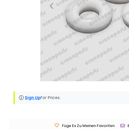
Sign Up
For Prices.
Füge Es Zu Meinen Favoriten