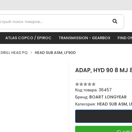
ATLAS COPCO / EPIROC
TRANSMISSION - GEARBOX
FIND O
DRILL HEAD PQ
HEAD SUB ASM, LF90D
ADAP, HYD 90 8 MJ
Код товара:
36457
Бренд:
BOART LONGYEAR
Категория:
HEAD SUB ASM, L