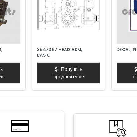
,
3547367 HEAD ASM,
DECAL, P
BASIC
ь
Получить
ие
предложение
п