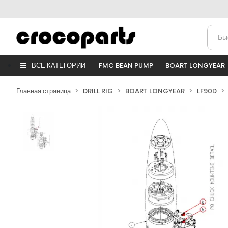
ВСЕ КАТЕГОРИИ
FMC BEAN PUMP
BOART LONGYEAR
Главная страница
DRILL RIG
BOART LONGYEAR
LF90D