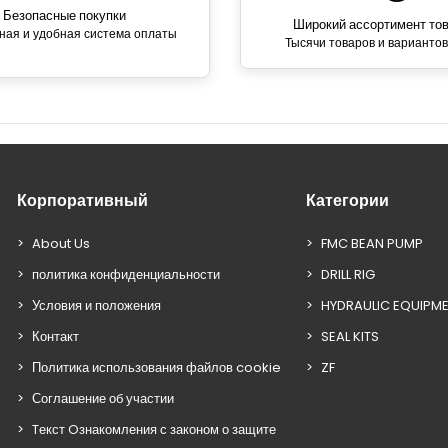
Безопасные покупки
Широкий ассортимент то
ная и удобная система оплаты
Тысячи товаров и вариантов
Корпоративный
Категории
About Us
FMC BEAN PUMP
политика конфиденциальности
DRILL RIG
Условия и положения
HYDRAULIC EQUIPM
Контакт
SEAL KITS
Политика использования файлов cookie
ZF
Соглашение об участии
Tекст Oзнакомления с законом о защите