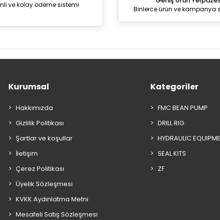
Geniş Ürün Yelpazes
nli ve kolay ödeme sistemi
Binlerce ürün ve kampanya 
Kurumsal
Kategoriler
Hakkımızda
FMC BEAN PUMP
Gizlilik Politikası
DRILL RIG
Şartlar ve koşullar
HYDRAULIC EQUIPM
İletişim
SEAL KITS
Çerez Politikası
ZF
Üyelik Sözleşmesi
KVKK Aydınlatma Metni
Mesafeli Satış Sözleşmesi