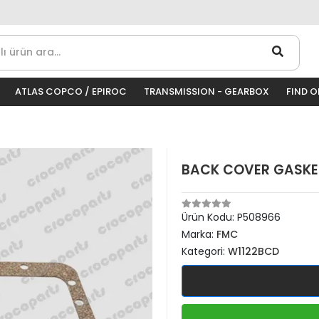
ATLAS COPCO / EPIROC
TRANSMISSION - GEARBOX
FIND 
BACK COVER GASKET
Ürün Kodu:
P508966
Marka:
FMC
Kategori:
W1122BCD