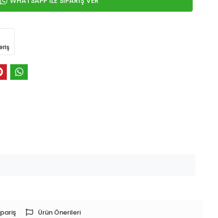
WHATSAPP İLE SİPARİŞ VER
eriş
pariş
Ürün Önerileri