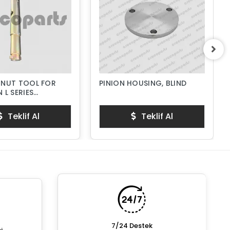
 NUT TOOL FOR
PINION HOUSING, BLIND
 L SERIES
PUMPS
Teklif Al
Teklif Al
7/24 Destek