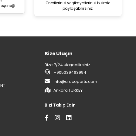
i
Önerilerinizi ve şikayetlerinizi bizimle
seçeneği
paylaşabilirsiniz.
Bize Ulaşın
Bize 7/24 ulaşabilirsiniz.
+905339463994
info@crocoparts.com
ENT
Ankara TURKEY
Bizi Takip Edin