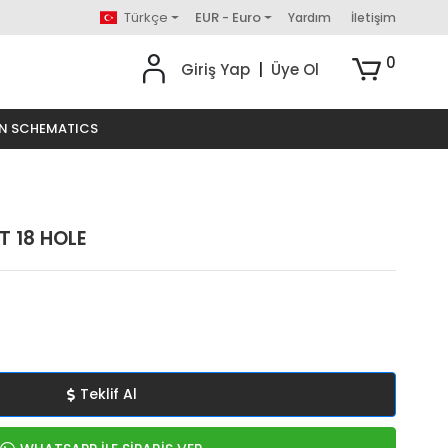
Türkçe
EUR - Euro
Yardım
İletişim
0
Giriş Yap
|
Üye Ol
ON SCHEMATICS
 18 HOLE
Teklif Al