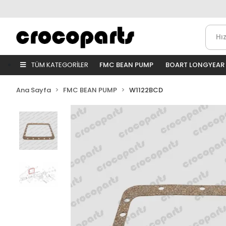
TÜM KATEGORİLER
FMC BEAN PUMP
BOART LONGYEAR
Ana Sayfa
FMC BEAN PUMP
W1122BCD