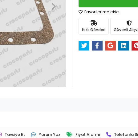
Favorilerime ekle
Hızlı Gönderi
Güvenli Alışv
Tavsiye Et
Yorum Yaz
Fiyat Alarmı
Telefonla Si